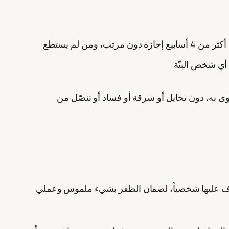
وهنا وقع القول الحكيم وأثره على الموظفين، فشعروا بالأمان تجاه شركتهم، وبدأوا يتعاونون، فمن كان في جعبته مالاً أخذ أكثر من 4 أسابيع إجازة دون مرتب، ومن لم يستطع
قوى به، دون تحايل أو سرقة أو فساد أو تنصّل من