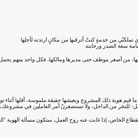
ا، من أصغر موظف حتى مديرها ومالكها، فكل واحد منهم يحمل ق
ا قيم هوية ذلك المشروع ويعيشها حقيقة ملموسة، أقلها أثناء ت
 الخاص، إذا غابت عنه روح العمل، ستكون مسألة الهوية “الب