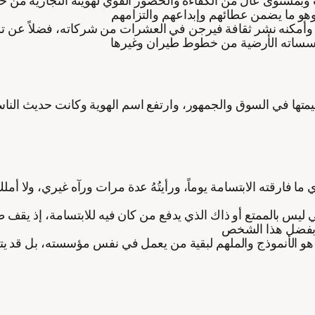
وأمكنه نشر ثقافة فيرجن في العشرات من شركاته، فضلاً عن توس
 قيمتها في السوق والجمهور، وارتفع اسم الهوية وكانت حديث الن
 فارقته الابتسامة يوماً، ورأيتُهُ عدة مرات ورآه غيري، ولا أملك
ليس بالممتع أو ذاك الذي يدفع من كان فيه للابتسامة، إذ يقف ط
 هو الأنموذج والملهم لبقية من يعمل في نفس مؤسسته، بل قد يت