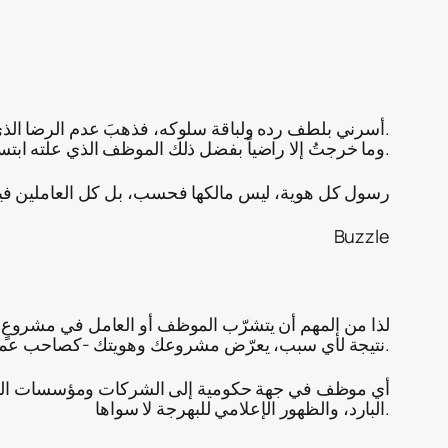
أسرني بلطف رده ولباقة سلوكه، فذهبَ عدم الرضا الذي تملكنّي من خدمةٍ كنتُ أترقبها من مكانٍ ارتدته لأجلها.
وما خرجتُ إلا راضياً بفضل ذلك الموظف الذي علته ابتسامة سعة الصدر ورحابته.
رسول كل هوية، ليس مالكها فحسب، بل كل العاملين فيه
Buzzle
لذا من المهم أن يتشرّب الموظف أو العامل في مشروعٍ م
نتيجة لأي سبب، يعرّض مشروعك وهويتك -كصاحب عمل- للنخر من الداخل، ولا تستصغرنّ أمر العاملين في مشروعك، إذا ما غابت عنهم قيم المشروع وما عاشوها قولاً وفعلاً.
أي موظف في جهة حكومية إلى الشركات ومؤسسات القطاع
البارد، والظهور الإعلامي للبهرجة لا سواها.