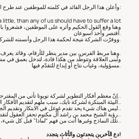
وأعلن هذا الرجل القائد في كلمته للموظفين عند طرح البرنامج بالتالي:
a little, than any of us should have to suffer a lot
اقتصر وأخذ اسبوعان.
ووفرّت الشركة نتيجة لحكمة هذا الرجل وأنسنته للشركة 20 مليون دولاراً، أي ضعف الرقم المستهدف، ومن غير تسريح أي شخص البتّة.
وهنا مربط الفرس، بين مدير ينظر للأرقام، وقائد يعرف قيمة الإنسان.
وتُبنى العلاقة وتتوطّد من هكذا قادة، لتدخل بعمق في مش
مسؤولية، وغياب نتاج أو إبداع للتقدّم فيها.
إنّ معظم أفكار التطوير لشركة تويوتا تأتي من المقترحات التي يتقدم بها عاملوها..
البيئة المبتكرة لشركة نايك، سبب ملهم لتقديم الأفكار الإبداعية لمنتجاتهم..
ليس هناك شيء يحد تقدم غوغل في الابتكار وتقديم الجديد، بسبب سياستها المحفزة لموظفيها..
رؤية الشيخ محمد بن راشد آل مكتوم تحفز العقول لتقديم المميز في إمارة دبي دوماً، وذلك من خلال مبادرات عدّة أشرف عليها شخصياً، لضمان الظفر بشيء ملموس وعملي..
تلك النماذج وغيرها أتت من فهم “لماذا” قبل كل شيء، لذا قدّمت وأنتجت وابتكرت، وغيّرت..
دع الآخرين يتحدثون والأثاث يتجدد!