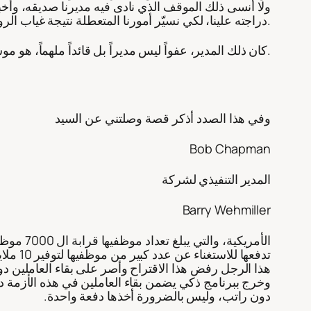
ولا أنسى ذلك الموقف الذي نادى فيه مديرنا صديقه، وأخبره 
دراجته علينا، لكي نسيّر أمورنا المتعطلة نتيجة غياب الرواتب، لأسباب ليس له يد فيها.
كان ذلك المدير، عفواً ليس مديراً بل قائداً ملهماً، هو موسى العالي “رحمه الله”، المدير الإبداعي لإحدى شركات الإبداع التسويقي في البحرين.
وفي هذا الصدد أذكر قصة وصلتني عن السيد
Bob Chapman
المدير التنفيذي لشركة
Barry Wehmiller
تدفعها للاستغناء عن عدد كبير من موظفيها لتوفير 10 ملايين دولار.
هذا الرجل رفض هذا الاقتراح وأصر على بقاء العاملين 
دون راتب، وليس بالضرورة أخذها دفعة واحدة.