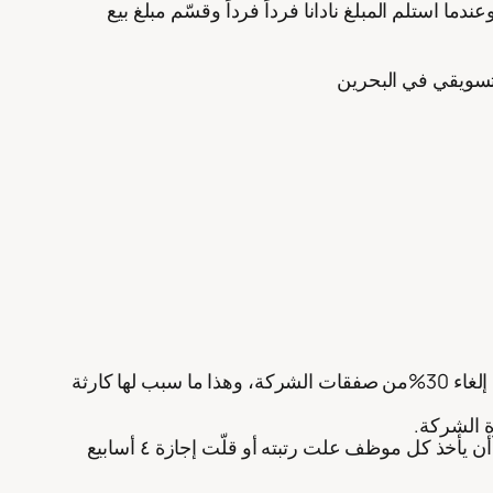
ا استلم المبلغ نادانا فرداً فرداً وقسّم مبلغ بيع
الأمريكية، والتي يبلغ تعداد موظفيها قرابة ال 7000 موظف. عندما وقعت الأزمة المالية العالمية في 2008، كان من نتاجها إلغاء 30%من صفقات الشركة، وهذا ما سبب لها كارثة
ة الشركة.
وخرج ببرنامج ذكي يضمن بقاء العاملين في هذه الأزمة دون إيقاع خلل في ميزانية الشركة أو خسارة له، ملخص البرنامج أن يأخذ كل موظف علت رتبته أو قلّت إجازة ٤ أسابيع