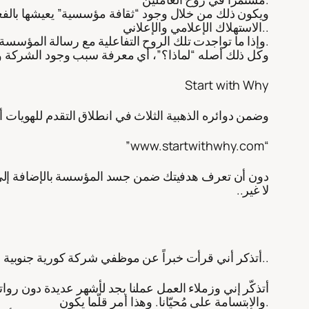
ويكون ذلك من خلال وجود “ثقافة مؤسسية” يعيشها بالفعل 
الاستهلاك الإعلامي والإعلاني..
وإذا ما تواجدت تلك الروح التفاعلية مع رسالة المؤسسة، سينتعش الإنتاج والإبداع، وبالتالي تتقدم المؤسسة، وتكبر بفعل تلك الروح.
وكل ذلك أصله “لماذا؟”، أي معرفة سبب وجود الشركة وهد
Start with Why
وضمن دوائره الذهبية الثلاث في انطلاق التقدم للهويات 
“www.startwithwhy.com”
دون أن تعرف هدفيتك ضمن جسد المؤسسة بالإضافة إلى
لا غير..
أتذكر أني قرأت خبراً عن موظفي شركة كورية جنوبية قدموا رواتبهم التقاعدية لأجل إنقاذ شركتهم من الإفلاس ونجحوا في ذلك..
أتذكّر إني وزملاء العمل عملنا بجد لأشهر عديدة دون روات
والابتسامة على مُحيّانا. وهذا أمر قلّما يكون.