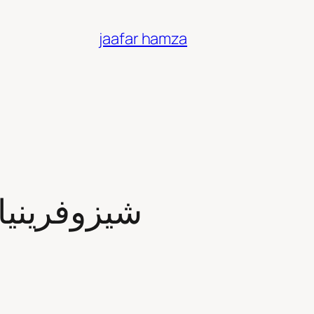
jaafar hamza
شيزوفرينيا 