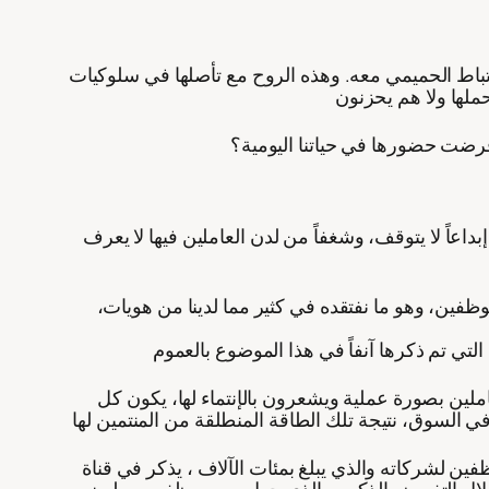
رتباط الحميمي معه. وهذه الروح مع تأصلها في سلوكيات
 فرضت حضورها في حياتنا اليومية؟
داعاً لا يتوقف، وشغفاً من لدن العاملين فيها لا يعرف
فين، وهو ما نفتقده في كثير مما لدينا من هويات،
لين بصورة عملية ويشعرون بالإنتماء لها، يكون كل
 لشركاته والذي يبلغ بمئات الآلاف ، يذكر في قناة
 خلال التفويض الذكي، والذي جعل من موظفيه يعملون