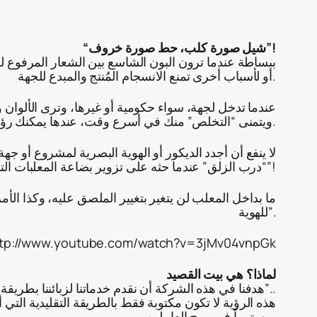
“شيل صورة كلب، حط صورة خروف”!
ببساطة عندما ترون البون الشاسع بين الشعار المرفوع للج
أو لأسباب أخرى تمنع الانسجام المُنتج والمبدع للجهة.
عندما تدخل لجهة، سواء حكومية أو غيرها، وترى الألوان
ويتمنى “التخلص” منك في أسرع وقت، عندها يمكنك رؤية الفرق بين المُعلن البصري والتفاعل الواقعي، وهذا هو شيزوفرينيا الهوية في إحدى صورها وأبرزها وأوضحها.
لا ينفع أن أجدد الديكور أو الهوية البصرية لمشروع أو
“درب الزلق” عندما حثه على تزوير بضاعة المعلبات التي يود طرحها للسوق، بالقول “إنت شيل صورة كلب، حط صورة خروف”!
ما بداخل المعلب لن يتغير بتغيير الملصق عليه، وكذا الأمر
للهوية”.
tp://www.youtube.com/watch?v=3jMv04vnpGk
لماذا؟ هي بيت القصيد
“هدفنا في هذه الشركة أن نقدم خدماتنا لزبائننا بطريقة لا تغيب عنها الابتسامة، ولا يخرج الزبون إلا وتركنا في ذاكرته أثراً لا يُنسى، هي طيبتنا معه وتعاوننا المرن”..
هذه الرؤية لا تكون مكتوبة فقط بالطريقة التقليدية الت
مستمراً في روح العاملين.