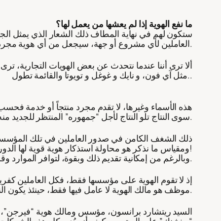
ما نفع الهوية إذا لم يعشها من يعمل لها؟
ستكون لهم في نهاية المطاف ذلك الشعار الذي يمثل الجهة
العاملين لأي مشروع أو جهة، سيجعل من أي هوية مجرد مكان للقيام بالعمل الموكل له لا غير، ولا يتعدّى أمر القيم التي تحملها ولا هم يحزنون.
ألا ترى أننا عندما نتحدث عن بعض الهويات التجارية، تر
مثل آي فون، و نايك و غوغل و تويوتا والقائمة تطول..
هذه الأسماء وغيرها، لا تقدم مجرد منتجاً أو خدمة فحسب، 
سوى النتاج تلو النتاج لأجل “جمهوره” المنتظر للجديد منه.
ذلك الشغف الكامن في صدور العاملين في تلك المؤسسات و
ومقياس ما نذكر هو محاولة استذكار هوية قوية لها الدور البارز في الإبداع وتقديم الأنموذج في هذا المجال، فلا أتذكر!
وبالرغم من إمكانية تقديم ذلك وبقوة، لتوافر الموارد وقرب الثقافة إن لم تكن نفسها بين العاملين، مقارنة ببقية الماركات التي تم ذكرها آنفاً في هذا الموضوع بالعموم.
إذ لا تقوم الهوية على مؤسسها فقط، فكل العاملين كفري
موظف هو مالك الهوية لا عامل فيها فقط، حينئذ يكون النتاج والاستمرار والإبداع متدفقاً دون حد، وترتفع قيمة هذه الهوية في السوق، نتيجة تلك الطاقة المنطلقة من المنتمين لها.
السيد ريتشارد برانسون، مؤسس ومالك هوية “فيرجن”، وا
“بيغ ثينك” على اليوتيوب، كيف أنه يُدير كل هذه الشرك