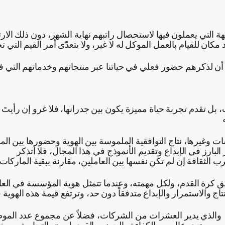
 التي يعملون فيها لاستحصال راتبهم نهاية الشهر، دون ذلك الا
ى أن لذكرهم حضور فعلي في حياتنا عبر منتجاتهم وخدماتهم التي
بل تقدم تجربة حياة مميزة يكون بين جدرانها، فلا غرو إن رأيتَ إب
غيرها، نتاج التوافقية الملموسة بين الهوية وحضورها بين الموظ
ق كرة القدم، ولكل مهمته، وعندما تتمثل هوية المؤسسة في العام
لذي يدير العشرات من الشركات، فضلاً عن مجموع عدد الموظفين
ات وبمستوى عال من الكفاءة والحضور القوي لهويته التجارية من