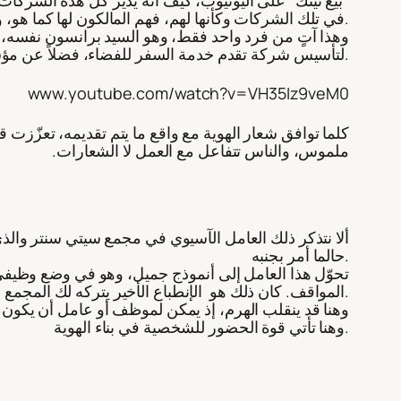
في تلك الشركات وكأنها لهم، فهم المالكون لها كما هو، وهو ما يضمن عطائهم وإبداعهم والتزامهم.
وهذا آتٍ من فرد واحد فقط، وهو السيد برانسون نفسه، 
لتأسيس شركة تقدم خدمة السفر للفضاء، فضلاً عن مؤسساته الأرضية من خطوط طيران وغيرها.
www.youtube.com/watch?v=VH35Iz9veM0
كلما توافق شعار الهوية مع واقع ما يتم تقديمه، تعزّزت
ملموس، والناس تتفاعل مع العمل لا الشعارات.
ألا نتذكر ذلك العامل الآسيوي في مجمع سيتي سنتر والذي ما
حالما أمر بجنبه.
تحوّل هذا العامل إلى أنموذج جميل، وهو في وضع وظيفي 
المواقف. كان ذلك هو الإنطباع الأخير يتركه لك المجمع بفضل هذا الشخص.
وهنا قد ينقلب الهرم، إذ يمكن لموظف أو عامل أن يكون
وهنا تأتي قوة الحضور للشخصية في بناء الهوية.