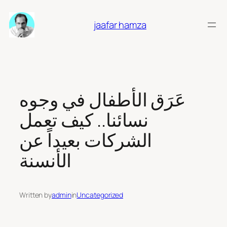
Skip
to
jaafar hamza
content
عَرَق الأطفال في وجوه
نسائنا.. كيف تعمل
الشركات بعيداً عن
الأنسنة
Written by
admin
in
Uncategorized