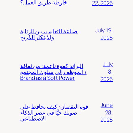
خارطة طريق العمل؟
22, 2025
July 19,
صناعة التعليب، بين الرتابة
والابتكار المُربح
2025
July
البراند كقوة ناعمة: من ثقافة
8,
الموظف إلى سلوك المجتمع /
Brand as a Soft Power
2025
June
قوة النقصان: كيف تحافظ على
28,
صوتك حيًّا في عصر الذكاء
الاصطناعي
2025