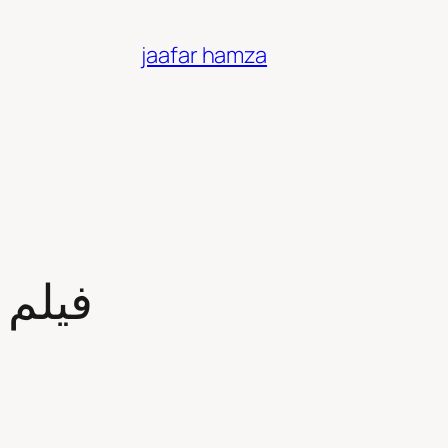
jaafar hamza
فيلم 