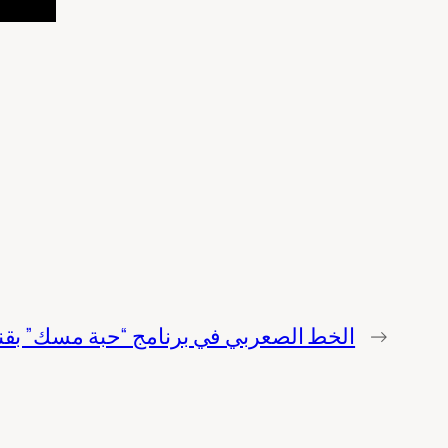
→
الخط الصعربي في برنامج “حبة مسك” بقناة