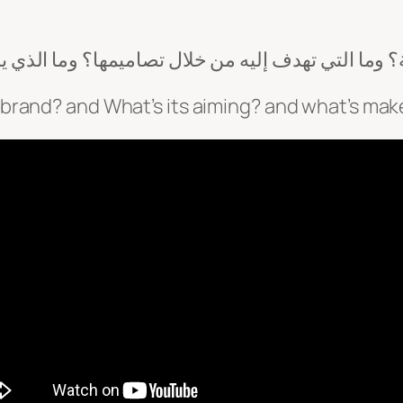
ة؟ وما التي تهدف إليه من خلال تصاميمها؟ وما الذي ي
brand? and What’s its aiming? and what’s make