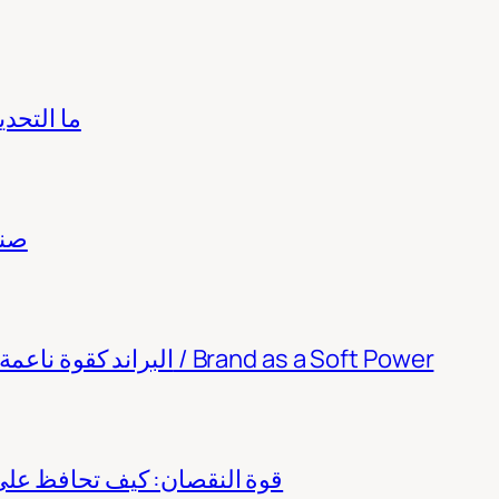
ما التحد
صنا
البراند كقوة ناعمة: من ثقافة الموظف إلى سلوك المجتمع / Brand as a Soft Power
قوة النقصان: كيف تحافظ على 