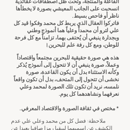
الفاعلة والمنتجة، وتحت ظل اصطفافات عقائدية
انسحبت على الجانب المعيشي بصورة لا يخطأها
ناظر أو فاحص بسيط.
فاتركوا العقال الذي يربط كل محمد وفكوا قيد كل
علي لترو أن محمداً وعلياً هما أنموذج وطني
وبجدارة ينبغي أن يُحتفى بهما، تزامناً مع كل فرحة
للوطن، ومع كل رفة علم للبحرين।
هذه هي صورة حقيقية للبحرين مجتمعاً واقتصاداً
وعملاً، صورة ينبغي أن لا تتحول إلى أنموذج يُذكر
وكأنه الاستثناء بدل أن يكون القاعدة، صورة
نخشى أن تتحول إلى المتحف، بدل أن تكون واقعاً
نلمسه، نريد أن تكون تلك الصورة لمحمد وعلي
نعرفهما ونشاهدهما كل يوم.
* مختص في ثقافة الصورة والاقتصاد المعرفي.
ملاحظة: فضل كل من محمد وعلي علي عدم
الكشف عن اسميهما ليبقيا رمزا صافيا بعيدا عن