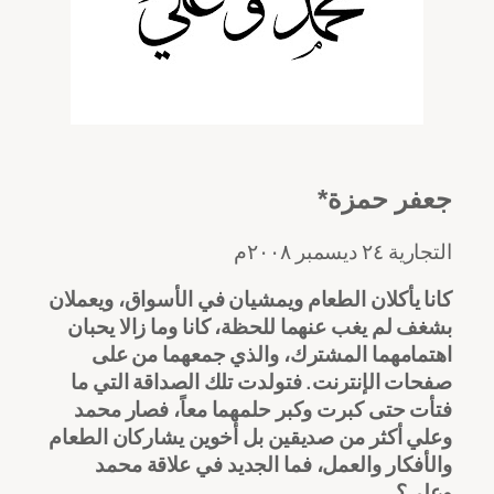
جعفر حمزة*
التجارية ٢٤ ديسمبر ٢٠٠٨م
كانا يأكلان الطعام ويمشيان في الأسواق، ويعملان
بشغف لم يغب عنهما للحظة، كانا وما زالا يحبان
اهتمامهما المشترك، والذي جمعهما من على
صفحات الإنترنت. فتولدت تلك الصداقة التي ما
فتأت حتى كبرت وكبر حلمهما معاً، فصار محمد
وعلي أكثر من صديقين بل أخوين يشاركان الطعام
والأفكار والعمل، فما الجديد في علاقة محمد
وعلي؟