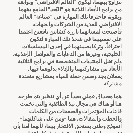
تتزاوج بينهما، ليكون “العالم الافتراضي” وتوابعه
من برامج الأبعاد الثلاثية هو “البُعد” الجامع بينهما
وبقوة، فاحترفا تلك المهارة في “صناعة” العالم
الافتراضي للعديد من الشركات والجهات،
فأصبحت لمساتهما بارزة كشابين يافعين اعتمدا
على نفسيهما في شحذ تلك المهارة لتكون
احترافاً، وتركا بصمتهما في إحدى المسلسلات
الخليجية، وغيرها من الدعايات والفواصل الإعلانية،
ولم تخل المنتديات المتخصصة في برامج الثلاثية
الأبعاد من مشاركتهما والإدلاء بدلوهما فيها.
يعملان بجد وضمن خطة للقيام بمشاريع متعددة
مشتركة.
هما مصداق عملي بعيداً عن أي تنظير يتم طرحه
هنا أو هناك في مجال نبذ الطائفية والتي تخمت
قاعات المؤتمرات والصفحات من الكلمات
والخطب والمقالات، هما -ومن على شاكلتهما-
أنموذج وطني يستحق الافتخار بهما، لأنهما آمنا بأن