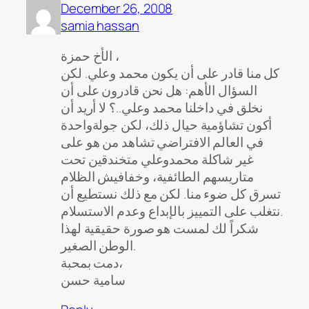
December 26, 2008
samia hassan
الأخ حمزة ،
كل منا قادر على أن يكون محمد وعلي. لكن
السؤال الأهم: هل نحن قادرون على أن
نخلق في داخلنا محمد وعلي..؟ لا أريد أن
أكون تشاؤمية حيال ذلك، لكن جولةواحدة
في العالم الافتراضي تشاهد من هو على
غير شاكلة محمدوعلي متخندقين تحت
متاريسهم الطائفية، وخفافيش الظلام
تسرق كل ضوء منا. لكن مع ذلك نستطيع أن
نتغلب على التمييز بالإبداع وعدم الاستسلام.
شكراً لك لمست هو صورة حقيقية لهذا
الوطن الصغير.
دمت بمحبة،
سامية حسن