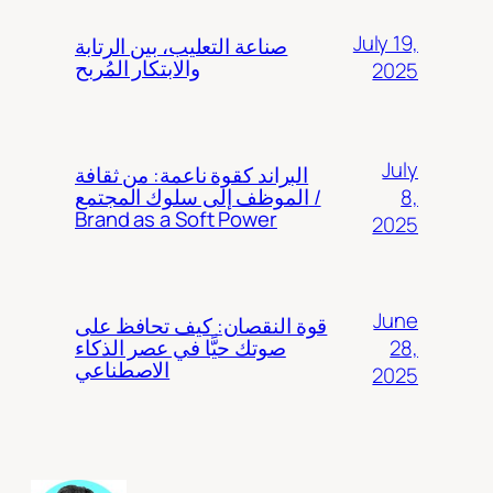
July 19,
صناعة التعليب، بين الرتابة
والابتكار المُربح
2025
July
البراند كقوة ناعمة: من ثقافة
8,
الموظف إلى سلوك المجتمع /
Brand as a Soft Power
2025
June
قوة النقصان: كيف تحافظ على
28,
صوتك حيًّا في عصر الذكاء
الاصطناعي
2025