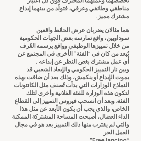
تخصصهما وعملهما المحترف فوق كل اعتبار
مناطقي وطائفي وعرقي، فتولّد من بينهما إبداع
مشترك مميز.
هما مثالان يضربان عرض الحائط واقعين
سوداويين، واقع تمارسه بعض الجهات الحكومية
من خلال تمييزها الوظيفي وواقع يرسمه العُرف
يُبعد من كان في “الفئة” الأخرى في المجتمع عن
أي عمل مشترك بغض النظر عن إبداعه .
وبين نار التمييز الحكومي والإبعاد الشعبي قد
يموت الإبداع أو ينكمش، وذلك بعد أن ضاقت بهذه
النماذج الوزارات التي بدأت تُصنف مثل الكانتونات
لتكون هذه الوزارة للفئة الفلانية وأخرى لتلك
الفئة، وبعد أن انسحب فيروس التمييز إلى القطاع
الخاص، والذي يجب أن يكون الأبعد عن مثل هذا
الداء العضال، أصبحت المساحة المشتركة الممكنة
والتي لم يقترب منها ذلك التمييز بعد هو في مجال
العمل الحر
“Free lancing”