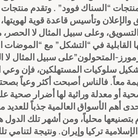
نتجات “السناك فوود” .
وتقدم منتجات “
 والإعلان وتأسيس قاعدة قوية لهويتها،
لتسويق، وعلى سبيل المثال لا الحصر، 
ا القابلية في “التشكل” مع “الموضات ال
رمورز-المتحولون”على سبيل المثال لا ا
ي تشكيل سلوكيات المستهلكين، فإن وعي 
ة معاً. فالناس أصبحت أكثر وعياً بصحته
ية أو معدلة وراثية لها أضرار صحية ع
دى أهم الأسواق العالمية جذباً للعديد 
وم بتصنيعها محلياً، ومن أشهر تلك الدو
إسلامية تركيا وإيران. ونتيجة لتنامي 