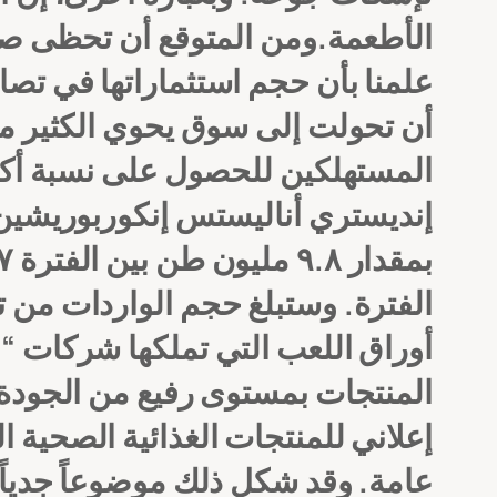
الأطعمة.ومن المتوقع أن تحظى صن
علمنا بأن حجم استثماراتها في تصاع
أن تحولت إلى سوق يحوي الكثير م
المستهلكين للحصول على نسبة أكب
إنديستري أناليستس إنكوربوريشين”،
الفترة.
وستبلغ حجم الواردات من تلك الصناعة ما يساوي 
أوراق اللعب التي تملكها شركات “ال
المنتجات بمستوى رفيع من الجودة 
إعلاني للمنتجات الغذائية الصحية 
عامة. وقد شكل ذلك موضوعاً جدياً 