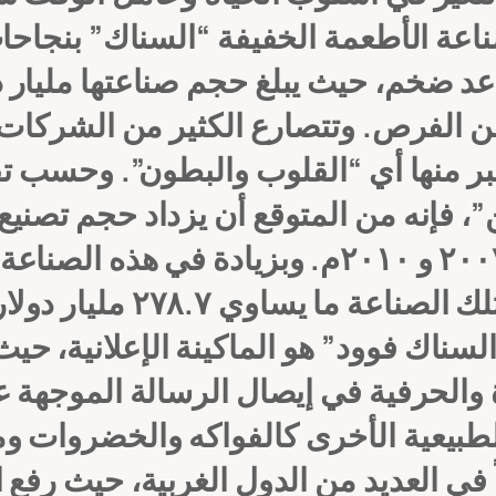
اعة الأطعمة الخفيفة “السناك” بنجاحا
د ضخم، حيث يبلغ حجم صناعتها مليار دول
ن الفرص. وتتصارع الكثير من الشركات
ر منها أي “القلوب والبطون”. وحسب ت
 فإنه من المتوقع أن يزداد حجم تصنيع
٢٧٨.٧ مليار دولار حتى عام ٢٠١٠م. (١)
سناك فوود” هو الماكينة الإعلانية، حيث 
والحرفية في إيصال الرسالة الموجهة ع
الطبيعية الأخرى كالفواكه والخضروات 
في العديد من الدول الغربية، حيث رفع