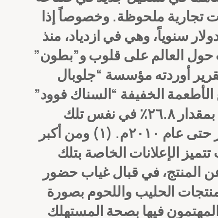
ت تجارية ملحوظة.
وخصوصاً إذا
ار سنوياً، وهي في ازدياد، منذ
 حول العالم على قلوب و”بطون”
قرير أوردته مؤسسة “جلوبال
 الأطعمة الخفيفة “السناك فوود”
بمقدار ٩.٨ مليون طن بين الفترة ٢٠٠٧ و ٢٠١٠م. وبزيادة في هذه الصناعة بمقدار ٢٦.٨٪ في نفس تلك
ومن أكبر
تتميز الإعلانات الخاصة بتلك
ن المنتج، في قبال غياب حضور
ومنتجات الحليب واللحوم بصورة
 المهتمون فيها بصحة المستهلك