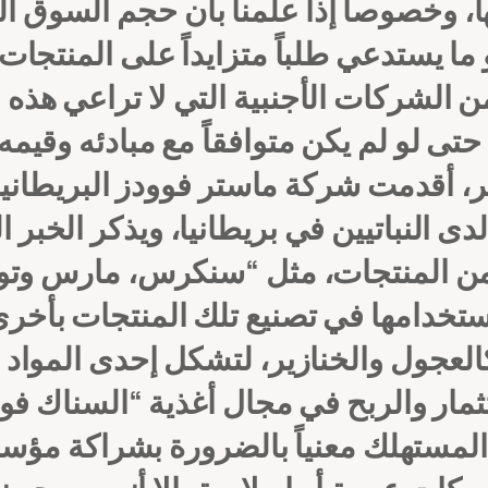
ار بحلول عام ٢٠١٠م، وهو ما يستدعي طلباً متزايداً على
من الشركات الأجنبية التي لا تراعي هذ
ى لو لم يكن متوافقاً مع مبادئه وقيمه ا
ر، أقدمت شركة ماستر فوودز البريطانية
ى النباتيين في بريطانيا، ويذكر الخبر 
ير من المنتجات، مثل “سنكرس، مارس وت
ستخدامها في تصنيع تلك المنتجات بأخرى ح
العجول والخنازير، لتشكل إحدى المواد 
مار والربح في مجال أغذية “السناك فو
المستهلك معنياً بالضرورة بشراكة مؤسات