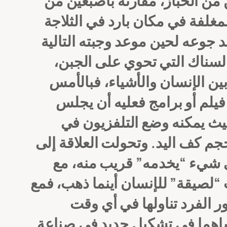
ن من الخباز، مقارنة باصبعين من
في الثلاجة। لذا قرر “قتل” الإنتظار و”دفع” مبلغ إضافي ليحصل
لسناك التي تحوي على الجبن،
بين الإنسان والأشياء، فبالأمس
يلم أو برامج فعليه أن يجلس
 حيث يمكنه وضع التلفزيون في
حجم كف اليد.
وتحولت العلاقة إلى
أي شيء “يخدمه” قريب منه، مع
 “لصيقة” للإنسان أينما ذهب، فمع
ر الفرد تناولها في أي وقت
 ساهما في تشكيل جديد في صناعة