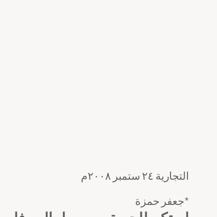
التجارية ٢٤ ستمبر ٢٠٠٨م
جعفر حمزة*