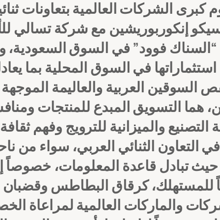
 كبرى الشركات العالمية بتعاونات ثنائ
بسيكو إنكوربوريشين مع شركة تسالي لل
ة “السناك فوود” في السوق السعودية،
ا في السوق المحلية بما يعادل ١٠٠ مليون دولار. (
 السوقين العربية والعاليمة الموجهة 
 هما التسويق المبدع للمنتجات ومنافست
التصنيع والميزانية للترويج وفهم ثقافة
في التعاون الثنائي العربي، سواء من 
حيث تبادل قاعدة المعلومات، خصوصاً إ
ذاباً للمستهلك، كرقاق البطاطس وقضبان 
شركات والماركات العالمية لمراعاة ال