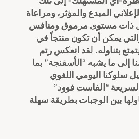
نظره-أي المستهلك- إلى تلك
علاني المبدع والمؤثر، ومراعاة
ئل ذات مستوى مرموق ومنافس
التي يمكن أن تكون منتجاً في
متع بتناوله.
لقد انعكس رتم
ا إلى ما يشبه “الأسفنجة” بما
يل سلوكنا اليومي اللغوي
السريعة “الفاست فوود”
ولها بين الوجبات بطريقة سهلة