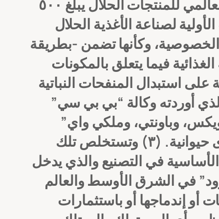
ناحية المكونات التي يجوز لها تناولها، وخصوصاً إذا علمنا بأن حجم السوق العالمي للمنتجات الحلال يبلغ ٥٠٠
 المنتجات الأولية لصناعة الأغذية الحلال
ه الخصوصية، وكأنها تضمن -بطريقة
لغذائية فيما يتعلق بالمكونات
 على استبدال المنفحات النباتية
الذي أوردته وكالة “بي بي سي”
ويكس، وباونتي، وملكي واي”
يوانية. (٣)
وتستخلص تلك
الأساسية في التصنيع والذي يدخل
ود” في الشرق الأوسط والعالم
 أو إندماجها أو باستثمارات