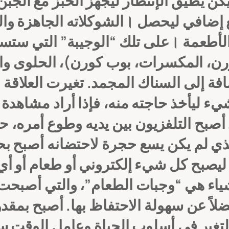
كن يُطيق الإنتظار ليجهز الخبز مع الجب
الشوكلاته الجاهزة والمغلفة في مكان بارد 
لأطعمة
على تلك “الوجيبة” التي ستسد جوعه لحين موعد وجبته التالية।
رن، المكسرات، بوب كورن)، الحلوى وا
افة إلى السناك المجمد.
تغيرت العلاقة 
 ليأخذ حاجته منه، فإذا أراد مشاهدة ف
د أصبح التلفزيون بين يديه وطوع أمره،
لذي لم يكن يسع حجرة لاحتضانه أصبح ب
، ليصبح كل شيء إلكتروني أو طعام أو 
شياء هي “وجبات الطعام”، والتي أصبحت
لاً عن سهولة الاحتفاظ بها. أصبح بمقدو
 التغير في أسلوب الحياة وعامل الوقت