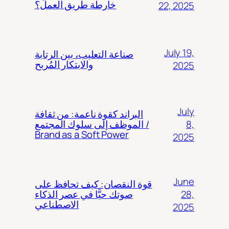
خارطة طريق العمل؟
22, 2025
July 19,
صناعة التعليب، بين الرتابة
والابتكار المُربح
2025
July
البراند كقوة ناعمة: من ثقافة
8,
الموظف إلى سلوك المجتمع /
Brand as a Soft Power
2025
June
قوة النقصان: كيف تحافظ على
28,
صوتك حيًّا في عصر الذكاء
الاصطناعي
2025